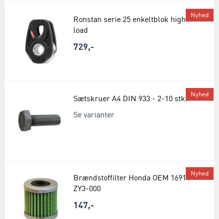
Nyhed
Ronstan serie 25 enkeltblok high
load
729,-
Nyhed
Sætskruer A4 DIN 933 - 2-10 stk.
Se varianter
Nyhed
Brændstoffilter Honda OEM 16911-
ZY3-000
147,-