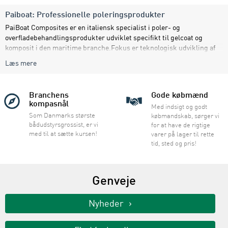
Paiboat: Professionelle poleringsprodukter
PaiBoat Composites er en italiensk specialist i poler- og
overfladebehandlingsprodukter udviklet specifikt til gelcoat og
komposit i den maritime branche.Fokus er teknologisk udvikling af
vandbaserede polermidler baseret på præcisionsslibekorn,
Læs mere
optimeret til professionelle anvendelser som bådrenovering, værfts
arbejde og high-performance finish.
Branchens
Gode købmænd
kompasnål
Med indsigt og godt
Som Danmarks største
købmandskab, sørger vi
bådudstyrsgrossist, er vi
for at have de rigtige
med til at sætte kursen!
varer på lager til rette
tid, sted og pris!
Genveje
Nyheder