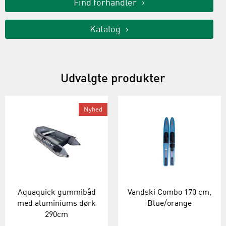
Find forhandler
Katalog
Udvalgte produkter
Nyhed
Aquaquick gummibåd
Vandski Combo 170 cm,
med aluminiums dørk
Blue/orange
290cm