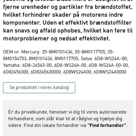
fjerne urenheder og partikler fra brændstoffet,
hvilket forhindrer skader på motorens indre
komponenter. Uden et effektivt brændstoffilter
kan snavs og affald ophobes, hvilket kan føre til
motorproblemer og nedsat effektivitet.
OEM nr. Mercury: 35-8M0101436, 35-8M0117705, 35-
8M0154753, 8M0101436, 8M0117705; Selva: 6D8-WS24A-00;
Yamaha: 6D8-24563-00, 6D8-WS24A-00, 6D8-WS24A-00-00,
6D82456300, 6D8245630000, 6D8WS24A00, 6D8WS24A0000
Se produktet i vores katalog
Er du privatkunde, henviser vi dig til vores autoriserede
forhandlere, som står klar til at rådgive og hjælpe dig
videre. Find din lokale forhandler via
"Find forhandler"
.