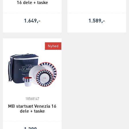
16 dele + taske
1.649,-
1.589,-
Nyhed
18568147
MB startsæt Venezia 16
dele + taske