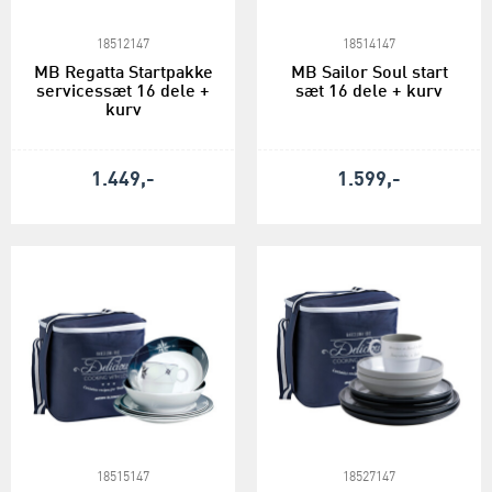
18512147
18514147
MB Regatta Startpakke
MB Sailor Soul start
servicessæt 16 dele +
sæt 16 dele + kurv
kurv
1.449,-
1.599,-
18515147
18527147