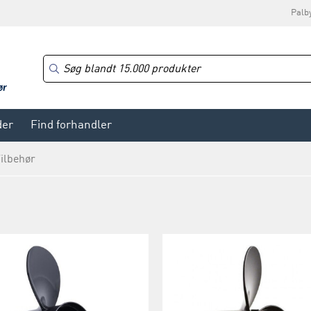
Palb
der
Find forhandler
ilbehør