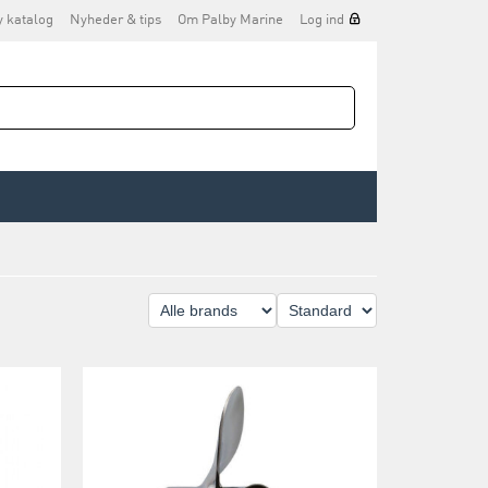
y katalog
Nyheder & tips
Om Palby Marine
Log ind