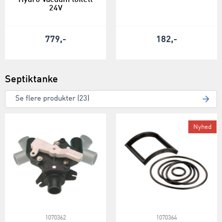
24V
779,-
182,-
Septiktanke
Se flere produkter (23)
Nyhed
1070362
1070364