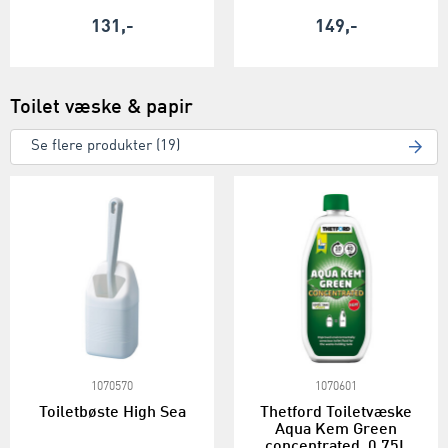
131,-
149,-
Toilet væske & papir
Se flere produkter (19)
1070570
1070601
Toiletbøste High Sea
Thetford Toiletvæske
Aqua Kem Green
concentrated, 0,75L