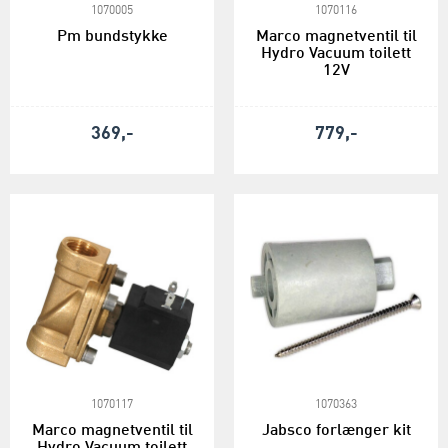
1070005
1070116
Pm bundstykke
Marco magnetventil til
Hydro Vacuum toilett
12V
369,-
779,-
1070117
1070363
Marco magnetventil til
Jabsco forlænger kit
Hydro Vacuum toilett