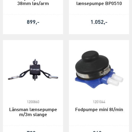
38mm løs/arm
lænsepumpe BP0510
899,-
1.052,-
1200860
1201044
Länsman lænsepumpe
Fodpumpe mini 8l/min
m/3m slange