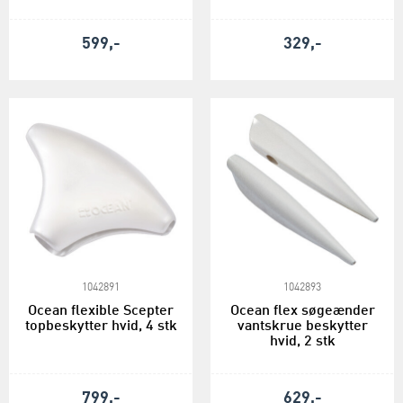
599,-
329,-
1042891
1042893
Ocean flexible Scepter
Ocean flex søgeænder
topbeskytter hvid, 4 stk
vantskrue beskytter
hvid, 2 stk
799,-
629,-