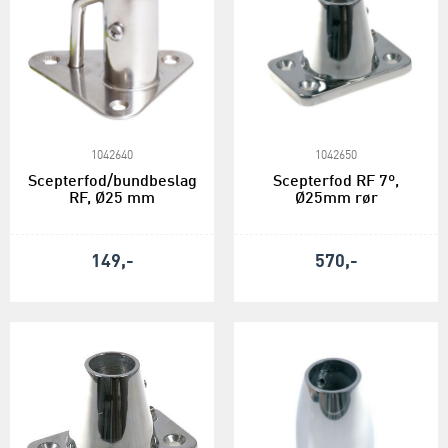
1042640
1042650
Scepterfod/bundbeslag
Scepterfod RF 7º,
RF, Ø25 mm
Ø25mm rør
149,-
570,-