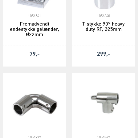
1054541
1054640
Fremadvendt
T-stykke 90° heavy
endestykke gelænder,
duty RF, Ø25mm
Ø22mm
79,-
299,-
1054732
1054862