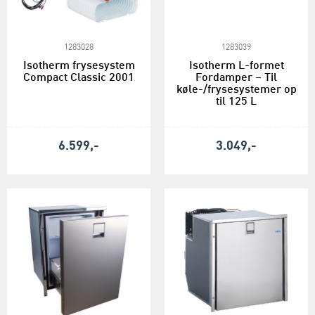
1283028
1283039
Isotherm frysesystem
Isotherm L-formet
Compact Classic 2001
Fordamper – Til
køle-/frysesystemer op
til 125 L
6.599,-
3.049,-