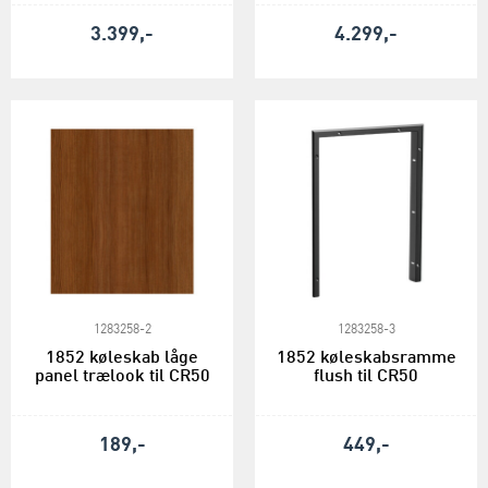
3.399,-
4.299,-
1283258-2
1283258-3
1852 køleskab låge
1852 køleskabsramme
panel trælook til CR50
flush til CR50
189,-
449,-