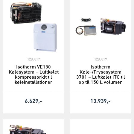
1283017
1283019
Isotherm VE150
Isotherm
Kølesystem – Luftkølet
Køle-/Frysesystem
kompressorkit til
3701 – Luftkølet ITC til
køleinstallationer
op til 150 L volumen
6.629,-
13.939,-