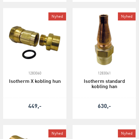
Nyhed
Nyhed
1283060
1283061
Isotherm X kobling hun
Isotherm standard
kobling han
449,-
630,-
Nyhed
Nyhed