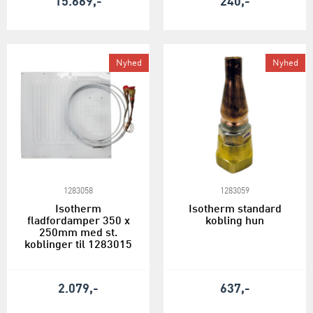
15.669,-
240,-
Nyhed
Nyhed
1283058
1283059
Isotherm
Isotherm standard
fladfordamper 350 x
kobling hun
250mm med st.
koblinger til 1283015
2.079,-
637,-