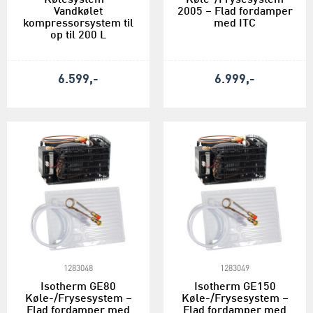
Vandkølet
2005 – Flad fordamper
kompressorsystem til
med ITC
op til 200 L
6.599,-
6.999,-
1283048
1283049
Isotherm GE80
Isotherm GE150
Køle-/Frysesystem –
Køle-/Frysesystem –
Flad fordamper med
Flad fordamper med