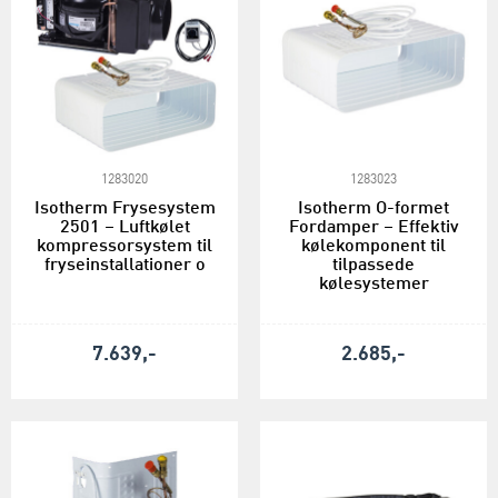
1283020
1283023
Isotherm Frysesystem
Isotherm O-formet
2501 – Luftkølet
Fordamper – Effektiv
kompressorsystem til
kølekomponent til
fryseinstallationer o
tilpassede
kølesystemer
7.639,-
2.685,-