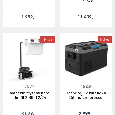
12/24V
1.999,-
11.439,-
Nyhed
Nyhed
1283077
1283235
Isotherm frysesystem
Iceberg-22 køleboks
slim fit 200L 12/24
25L m/kompressor
8.579,-
2.999,-