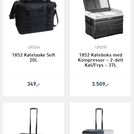
1283244
1283250
1852 Køletaske Soft
1852 Køleboks med
20L
Kompressor – 2-delt
Køl/Frys – 37L
349,-
3.509,-