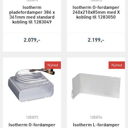
1283070
1283072
Isotherm
Isotherm O-fordamper
pladefordamper 386 x
240x210x85mm med X
361mm med standard
kobling til 1283050
kobling til 1283049
2.079,-
2.199,-
Nyhed
Nyhed
1283073
1283074
Isotherm O-fordamper
Isotherm L-fordamper