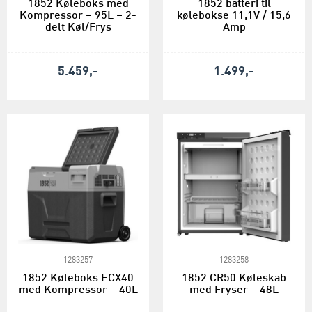
1852 Køleboks med
1852 batteri til
Kompressor – 95L – 2-
kølebokse 11,1V / 15,6
delt Køl/Frys
Amp
5.459,-
1.499,-
1283257
1283258
1852 Køleboks ECX40
1852 CR50 Køleskab
med Kompressor – 40L
med Fryser – 48L