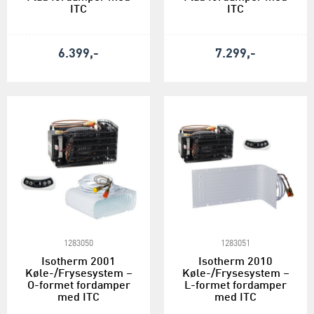
ITC
ITC
6.399,-
7.299,-
1283050
1283051
Isotherm 2001
Isotherm 2010
Køle-/Frysesystem –
Køle-/Frysesystem –
O-formet fordamper
L-formet fordamper
med ITC
med ITC