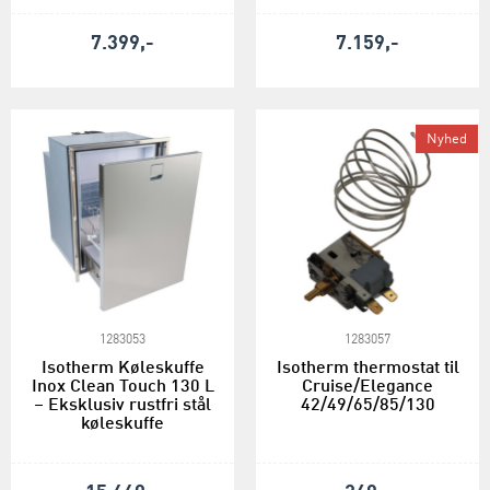
7.399,-
7.159,-
Nyhed
1283053
1283057
Isotherm Køleskuffe
Isotherm thermostat til
Inox Clean Touch 130 L
Cruise/Elegance
– Eksklusiv rustfri stål
42/49/65/85/130
køleskuffe