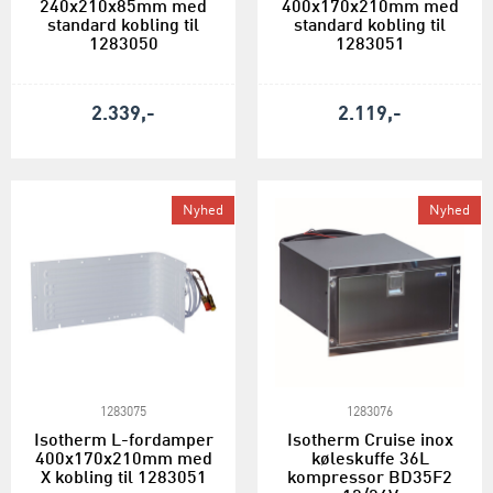
240x210x85mm med
400x170x210mm med
standard kobling til
standard kobling til
1283050
1283051
2.339,-
2.119,-
Nyhed
Nyhed
1283075
1283076
Isotherm L-fordamper
Isotherm Cruise inox
400x170x210mm med
køleskuffe 36L
X kobling til 1283051
kompressor BD35F2