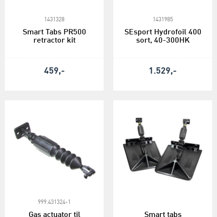
1431328
1431985
Smart Tabs PR500
SEsport Hydrofoil 400
retractor kit
sort, 40-300HK
459,-
1.529,-
999.431324-1
Gas actuator til
Smart tabs