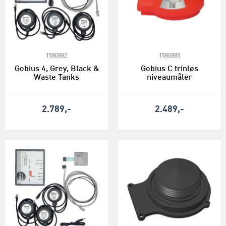
1580882
1580885
Gobius 4, Grey, Black &
Gobius C trinløs
Waste Tanks
niveaumåler
2.789,-
2.489,-