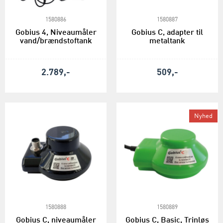
1580886
1580887
Gobius 4, Niveaumåler
Gobius C, adapter til
vand/brændstoftank
metaltank
2.789,-
509,-
Nyhed
1580888
1580889
Gobius C, niveaumåler
Gobius C, Basic, Trinløs