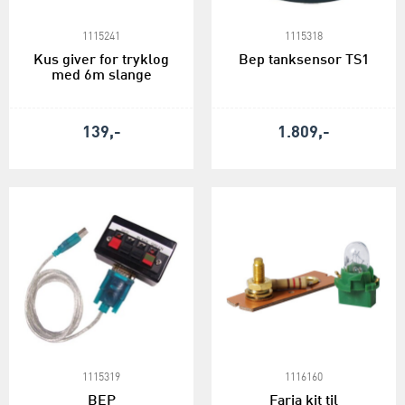
1115241
1115318
Kus giver for tryklog
Bep tanksensor TS1
med 6m slange
139,-
1.809,-
1115319
1116160
BEP
Faria kit til