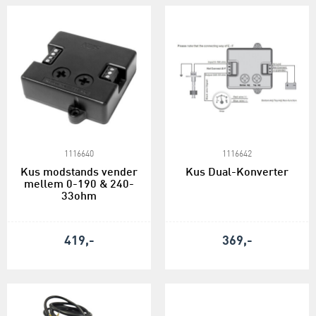
1116640
1116642
Kus modstands vender
Kus Dual-Konverter
mellem 0-190 & 240-
33ohm
419,-
369,-