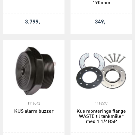
190ohm
3.799,-
349,-
1116542
1116597
KUS alarm buzzer
Kus monterings flange
WASTE til tankmåler
med 1 1/4BSP