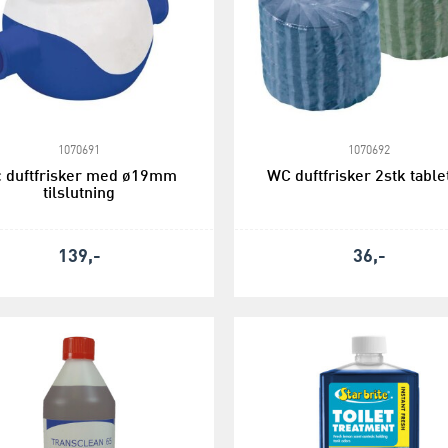
1070691
1070692
 duftfrisker med ø19mm
WC duftfrisker 2stk table
tilslutning
139,-
36,-