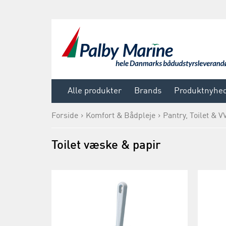
Alle produkter
Brands
Produktnyhe
Forside
Komfort & Bådpleje
Pantry, Toilet & V
Toilet væske & papir