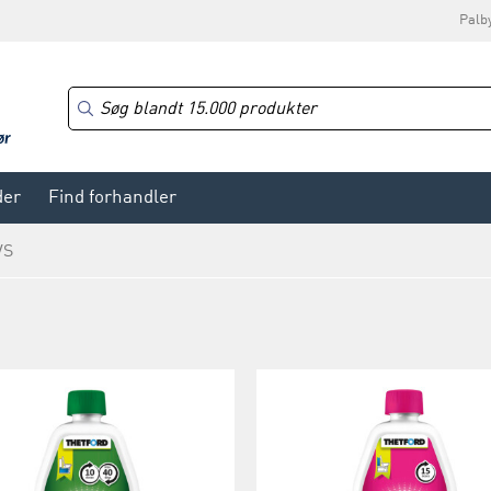
Palb
der
Find forhandler
VS