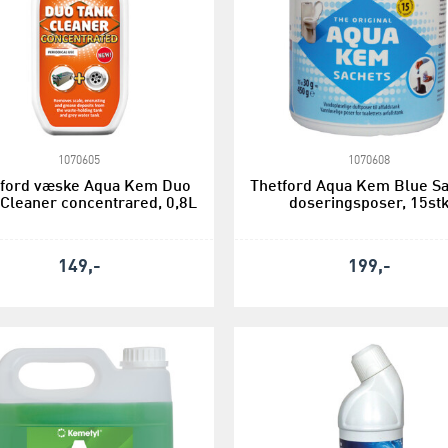
1070605
1070608
tford væske Aqua Kem Duo
Thetford Aqua Kem Blue S
Cleaner concentrared, 0,8L
doseringsposer, 15st
149,-
199,-