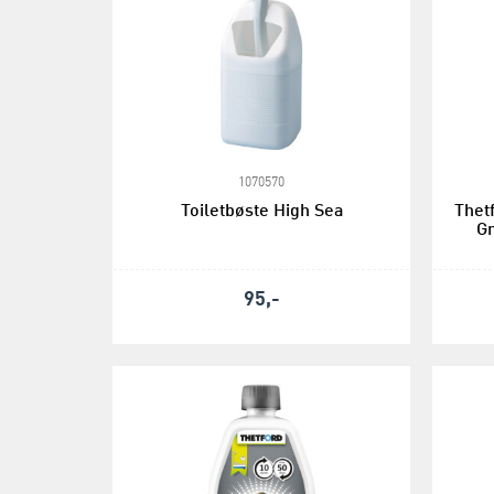
1070570
Toiletbøste High Sea
Thet
Gr
95,-