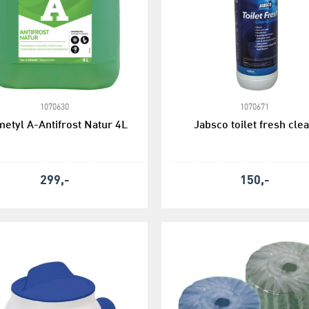
1070630
1070671
etyl A-Antifrost Natur 4L
Jabsco toilet fresh cle
299,-
150,-