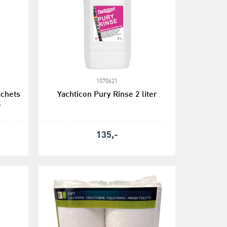
1070621
achets
Yachticon Pury Rinse 2 liter
k
135,-