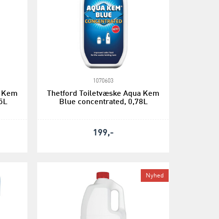
1070603
a Kem
Thetford Toiletvæske Aqua Kem
5L
Blue concentrated, 0,78L
199,-
Nyhed