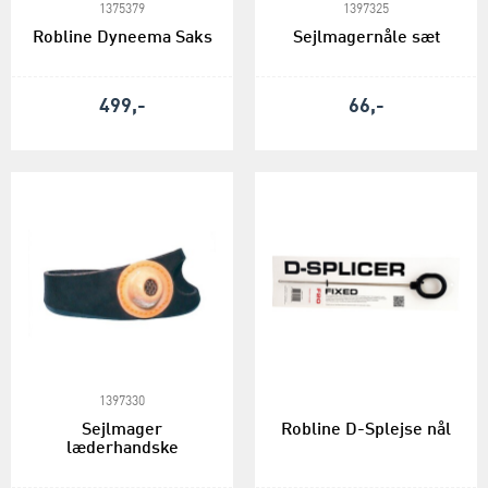
1375379
1397325
Robline Dyneema Saks
Sejlmagernåle sæt
499,-
66,-
1397330
Sejlmager
Robline D-Splejse nål
læderhandske