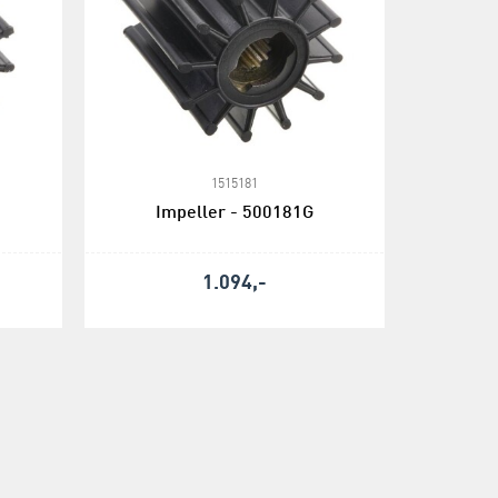
1515181
Impeller - 500181G
1.094,-