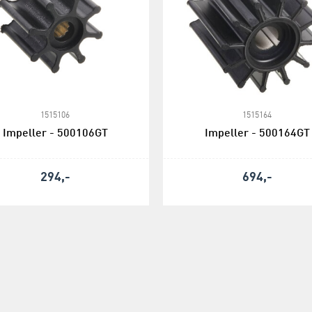
1515106
1515164
Impeller - 500106GT
Impeller - 500164GT
294,-
694,-