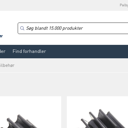
Palb
der
Find forhandler
ilbehør