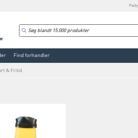
Palb
der
Find forhandler
rt & Fritid