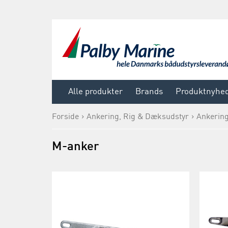
Alle produkter
Brands
Produktnyhe
Forside
Ankering, Rig & Dæksudstyr
Ankerin
M-anker