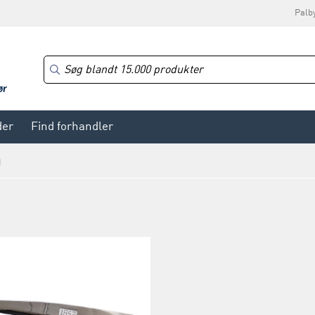
Palb
der
Find forhandler
g