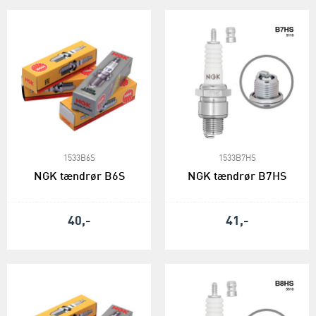
1533B6S
1533B7HS
NGK tændrør B6S
NGK tændrør B7HS
40,-
41,-