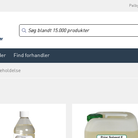
Palb
der
Find forhandler
geholdelse