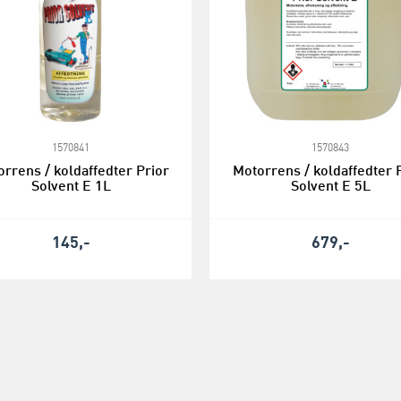
1570841
1570843
rrens / koldaffedter Prior
Motorrens / koldaffedter 
Solvent E 1L
Solvent E 5L
145,-
679,-