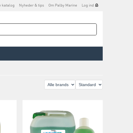
y katalog
Nyheder & tips
Om Palby Marine
Log ind