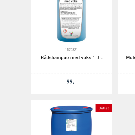
1570821
Bådshampoo med voks 1 ltr.
Moto
99,-
Outlet