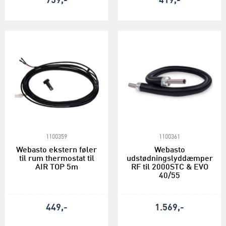
759,-
419,-
1100359
1100361
Webasto ekstern føler
Webasto
til rum thermostat til
udstødningslyddæmper
AIR TOP 5m
RF til 2000STC & EVO
40/55
449,-
1.569,-