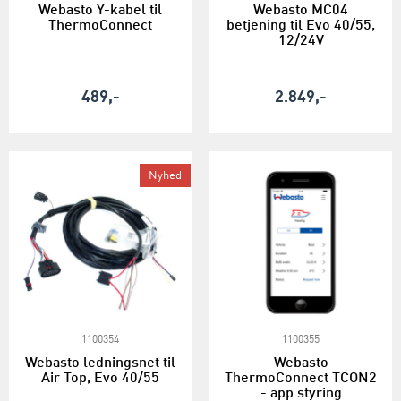
Webasto Y-kabel til
Webasto MC04
ThermoConnect
betjening til Evo 40/55,
12/24V
489,-
2.849,-
Nyhed
1100354
1100355
Webasto ledningsnet til
Webasto
Air Top, Evo 40/55
ThermoConnect TCON2
- app styring