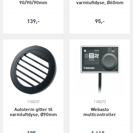
90/90/90mm
varmluftdyse, Ø60mm
139,-
95,-
1100237
1100272
Autoterm gitter til
Webasto
varmluftdyse, Ø90mm
multicontroller