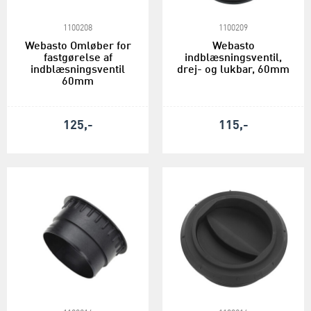
1100208
1100209
Webasto Omløber for
Webasto
fastgørelse af
indblæsningsventil,
indblæsningsventil
drej- og lukbar, 60mm
60mm
125,-
115,-