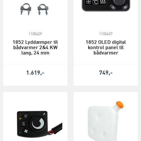
1100429
1100437
1852 Lyddæmper til
1852 OLED digital
bådvarmer 2&4 KW
kontrol panel til
lang, 24 mm
bådvarmer
1.619,-
749,-