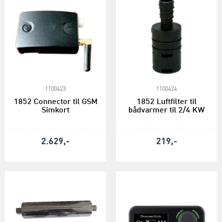
1100423
1100424
1852 Connector til GSM
1852 Luftfilter til
Simkort
bådvarmer til 2/4 KW
2.629,-
219,-