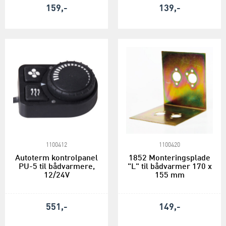
159,-
139,-
1100412
1100420
Autoterm kontrolpanel
1852 Monteringsplade
PU-5 til bådvarmere,
"L" til bådvarmer 170 x
12/24V
155 mm
551,-
149,-