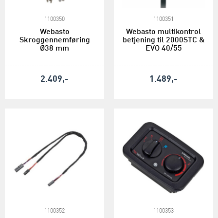
1100350
1100351
Webasto
Webasto multikontrol
Skroggennemføring
betjening til 2000STC &
Ø38 mm
EVO 40/55
2.409,-
1.489,-
1100352
1100353