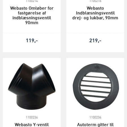
1100214
1100216
Webasto Omløber for
Webasto
fastgørelse af
Indblæsningsventil
indblæsningsventil
drej- og lukbar, 90mm
90mm
119,-
219,-
1100234
1100236
Webasto Y-ventil
Autoterm gitter til