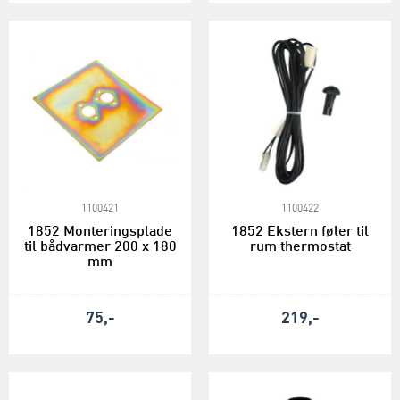
1100421
1100422
1852 Monteringsplade
1852 Ekstern føler til
til bådvarmer 200 x 180
rum thermostat
mm
75,-
219,-