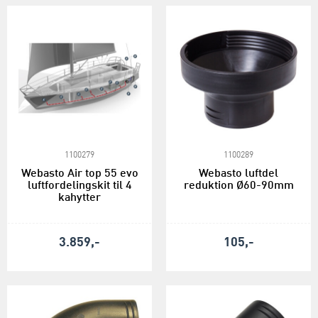
1100279
1100289
Webasto Air top 55 evo
Webasto luftdel
luftfordelingskit til 4
reduktion Ø60-90mm
kahytter
3.859,-
105,-