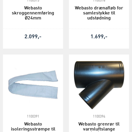
1100373
1100378
Webasto
Webasto drænafløb for
skroggennemføring
samlestykke til
Ø24mm
udstødning
2.099,-
1.699,-
1100391
1100394
Webasto
Webasto grenrør til
isoleringsstrømpe til
varmluftslange