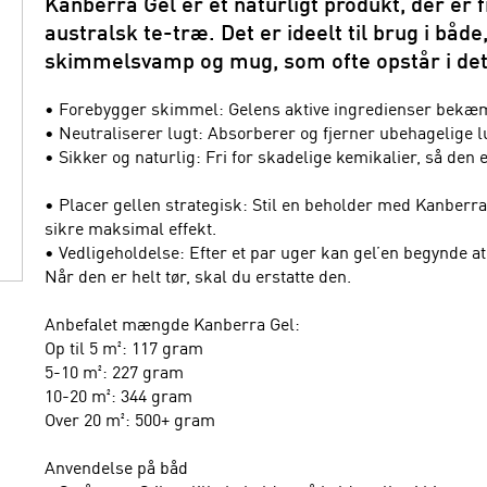
Kanberra Gel er et naturligt produkt, der er 
australsk te-træ. Det er ideelt til brug i både,
skimmelsvamp og mug, som ofte opstår i det 
• Forebygger skimmel: Gelens aktive ingredienser bekæ
• Neutraliserer lugt: Absorberer og fjerner ubehagelige lu
• Sikker og naturlig: Fri for skadelige kemikalier, så den
• Placer gellen strategisk: Stil en beholder med Kanberra 
sikre maksimal effekt.
• Vedligeholdelse: Efter et par uger kan gel’en begynde at 
Når den er helt tør, skal du erstatte den.
Anbefalet mængde Kanberra Gel:
Op til 5 m²: 117 gram
5-10 m²: 227 gram
10-20 m²: 344 gram
Over 20 m²: 500+ gram
Anvendelse på båd