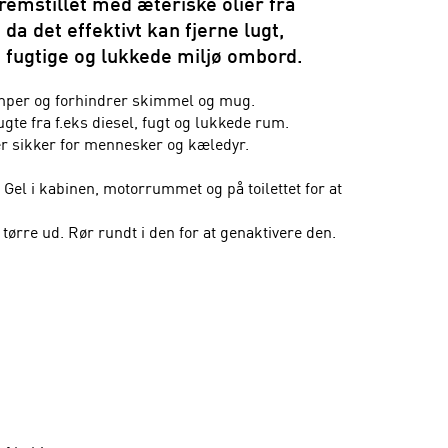
fremstillet med æteriske olier fra
 da det effektivt kan fjerne lugt,
fugtige og lukkede miljø ombord.
mper og forhindrer skimmel og mug.
gte fra f.eks diesel, fugt og lukkede rum.
 er sikker for mennesker og kæledyr.
Gel i kabinen, motorrummet og på toilettet for at
tørre ud. Rør rundt i den for at genaktivere den.