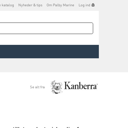
y katalog
Nyheder & tips
Om Palby Marine
Log ind
Se alt fra