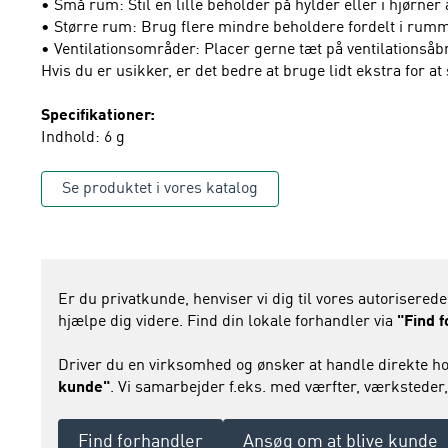
• Små rum: Stil en lille beholder på hylder eller i hjørner 
• Større rum: Brug flere mindre beholdere fordelt i rumm
• Ventilationsområder: Placer gerne tæt på ventilationsåbn
Hvis du er usikker, er det bedre at bruge lidt ekstra for at
Specifikationer:
Indhold: 6 g
Se produktet i vores katalog
Er du privatkunde, henviser vi dig til vores autoriserede
hjælpe dig videre. Find din lokale forhandler via
"Find 
Driver du en virksomhed og ønsker at handle direkte ho
kunde"
. Vi samarbejder f.eks. med værfter, værksteder,
Find forhandler
Ansøg om at blive kunde