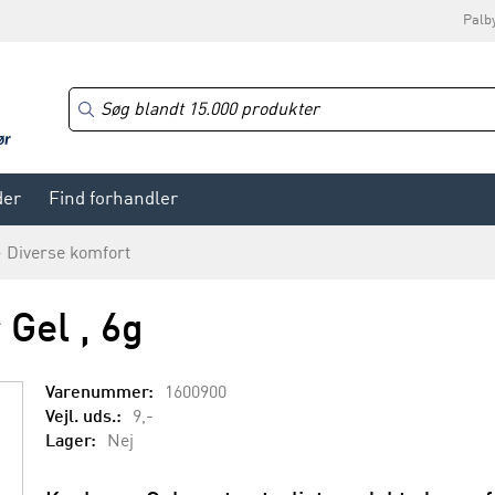
Palb
der
Find forhandler
Diverse komfort
Gel , 6g
Varenummer:
1600900
Vejl. uds.:
9,-
Lager:
Nej