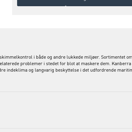
g skimmelkontrol i både og andre lukkede miljøer. Sortimentet omf
trelaterede problemer i stedet for blot at maskere dem. Kanberra 
edre indeklima og langvarig beskyttelse i det udfordrende mariti