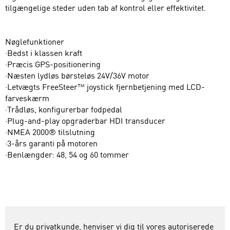
tilgængelige steder uden tab af kontrol eller effektivitet.
Nøglefunktioner
·Bedst i klassen kraft
·Præcis GPS-positionering
·Næsten lydløs børsteløs 24V/36V motor
·Letvægts FreeSteer™ joystick fjernbetjening med LCD-
farveskærm
·Trådløs, konfigurerbar fodpedal
·Plug-and-play opgraderbar HDI transducer
·NMEA 2000® tilslutning
·3-års garanti på motoren
·Benlængder: 48, 54 og 60 tommer
Er du privatkunde, henviser vi dig til vores autoriserede