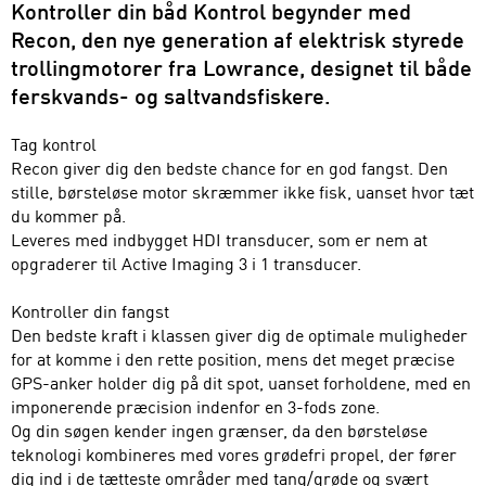
Kontroller din båd Kontrol begynder med
Recon, den nye generation af elektrisk styrede
trollingmotorer fra Lowrance, designet til både
ferskvands- og saltvandsfiskere.
Tag kontrol
Recon giver dig den bedste chance for en god fangst. Den
stille, børsteløse motor skræmmer ikke fisk, uanset hvor tæt
du kommer på.
Leveres med indbygget HDI transducer, som er nem at
opgraderer til Active Imaging 3 i 1 transducer.
Kontroller din fangst
Den bedste kraft i klassen giver dig de optimale muligheder
for at komme i den rette position, mens det meget præcise
GPS-anker holder dig på dit spot, uanset forholdene, med en
imponerende præcision indenfor en 3-fods zone.
Og din søgen kender ingen grænser, da den børsteløse
teknologi kombineres med vores grødefri propel, der fører
dig ind i de tætteste områder med tang/grøde og svært