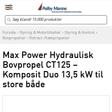
Forside
Styring & Motortilbehør
Styring & Kontrol
Bovpropeller
Retract-/hækpropeller
Max Power Hydraulisk
Bovpropel CT125 –
Komposit Duo 13,5 kW til
store både