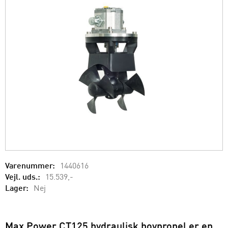
Varenummer:
1440616
Vejl. uds.:
15.539,-
Lager:
Nej
Max Power CT125 hydraulisk bovpropel er en