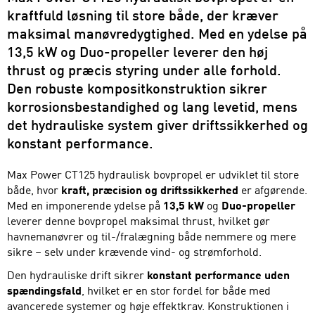
kraftfuld løsning til store både, der kræver
maksimal manøvredygtighed. Med en ydelse på
13,5 kW og Duo-propeller leverer den høj
thrust og præcis styring under alle forhold.
Den robuste kompositkonstruktion sikrer
korrosionsbestandighed og lang levetid, mens
det hydrauliske system giver driftssikkerhed og
konstant performance.
Max Power CT125 hydraulisk bovpropel er udviklet til store
både, hvor
kraft, præcision og driftssikkerhed
er afgørende.
Med en imponerende ydelse på
13,5 kW
og
Duo-propeller
leverer denne bovpropel maksimal thrust, hvilket gør
havnemanøvrer og til-/fralægning både nemmere og mere
sikre – selv under krævende vind- og strømforhold.
Den hydrauliske drift sikrer
konstant performance uden
spændingsfald
, hvilket er en stor fordel for både med
avancerede systemer og høje effektkrav. Konstruktionen i