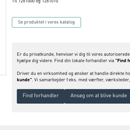
Til 1261000 og 1261010
Se produktet i vores katalog
Er du privatkunde, henviser vi dig til vores autoriserede
hjælpe dig videre. Find din lokale forhandler via
"Find 
Driver du en virksomhed og ønsker at handle direkte ho
kunde"
. Vi samarbejder f.eks. med værfter, værksteder,
Find forhandler
Ansøg om at blive kunde