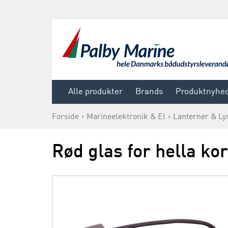
Alle produkter
Brands
Produktnyhe
Forside
Marineelektronik & El
Lanterner & Ly
Rød glas for hella ko