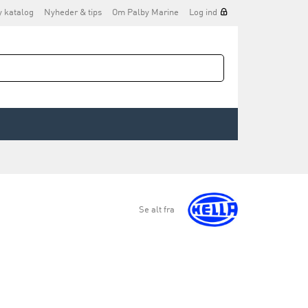
y katalog
Nyheder & tips
Om Palby Marine
Log ind
Se alt fra