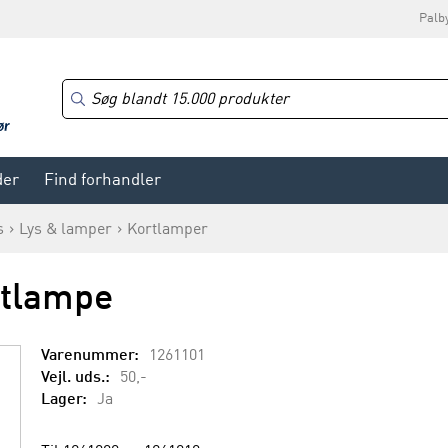
Palb
der
Find forhandler
s
Lys & lamper
Kortlamper
rtlampe
Varenummer:
1261101
Vejl. uds.:
50,-
Lager:
Ja