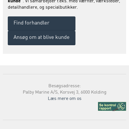
kunde"
. Vi samarbejder f.eks. med værfter, værksteder,
detailhandlere, og specialbutikker.
Find forhandler
Ansøg om at blive kunde
Besøgsadresse:
Palby Marine A/S, Korsvej 3, 6000 Kolding
Læs mere om os