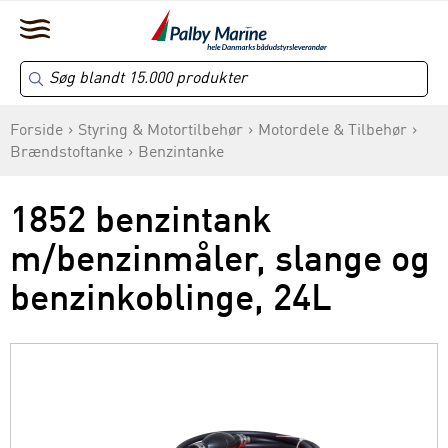
Forside
Styring & Motortilbehør
Motordele & Tilbehør
Brændstoftanke
Benzintanke
1852 benzintank
m/benzinmåler, slange og
benzinkoblinge, 24L