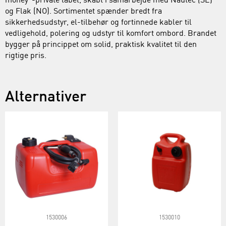
money"-private label, skabt i samarbejde med Nautec (SE)
og Flak (NO). Sortimentet spænder bredt fra
sikkerhedsudstyr, el-tilbehør og fortinnede kabler til
vedligehold, polering og udstyr til komfort ombord. Brandet
bygger på princippet om solid, praktisk kvalitet til den
rigtige pris.
Alternativer
1530006
1530010