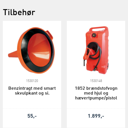
Tilbehør
1530120
1530148
Benzintragt med smart
1852 brændstofvogn
skvulpkant og si.
med hjul og
hævertpumpe/pistol
55,-
1.899,-