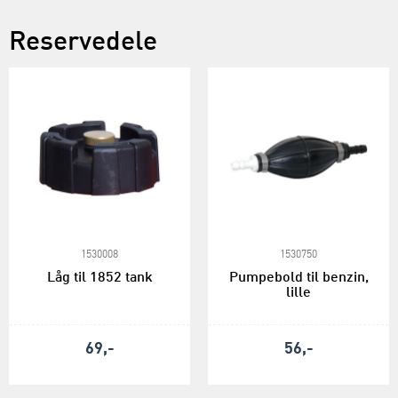
Reservedele
1530008
1530750
Låg til 1852 tank
Pumpebold til benzin,
lille
69,-
56,-