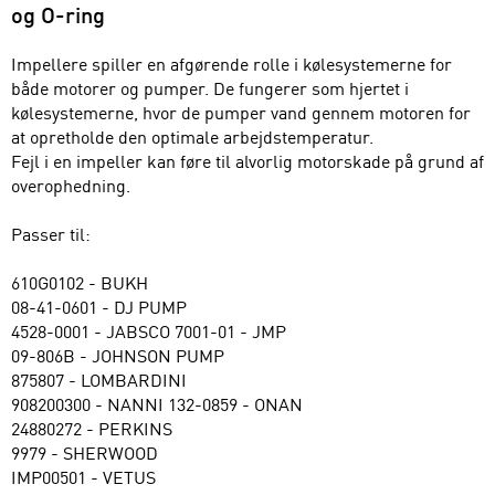
og O-ring
Impellere spiller en afgørende rolle i kølesystemerne for
både motorer og pumper. De fungerer som hjertet i
kølesystemerne, hvor de pumper vand gennem motoren for
at opretholde den optimale arbejdstemperatur.
Fejl i en impeller kan føre til alvorlig motorskade på grund af
overophedning.
Passer til:
610G0102 - BUKH
08-41-0601 - DJ PUMP
4528-0001 - JABSCO 7001-01 - JMP
09-806B - JOHNSON PUMP
875807 - LOMBARDINI
908200300 - NANNI 132-0859 - ONAN
24880272 - PERKINS
9979 - SHERWOOD
IMP00501 - VETUS