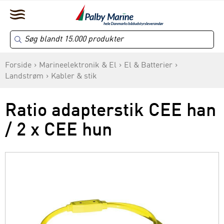
Forside
Marineelektronik & El
El & Batterier
Landstrøm
Kabler & stik
Ratio adapterstik CEE han
/ 2 x CEE hun