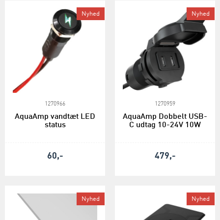
Nyhed
Nyhed
1270966
1270959
AquaAmp vandtæt LED
AquaAmp Dobbelt USB-
status
C udtag 10-24V 10W
60,-
479,-
Nyhed
Nyhed