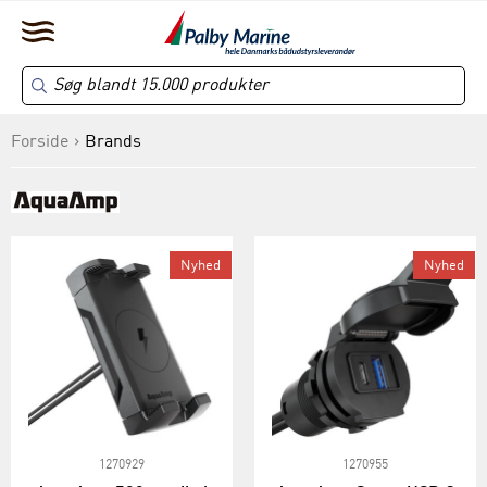
Forside
Brands
Nyhed
Nyhed
1270929
1270955