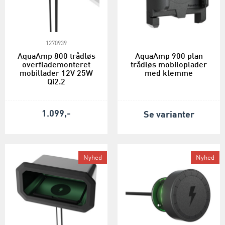
1270939
AquaAmp 800 trådløs
AquaAmp 900 plan
overflademonteret
trådløs mobiloplader
mobillader 12V 25W
med klemme
Qi2.2
1.099,-
Se varianter
Nyhed
Nyhed