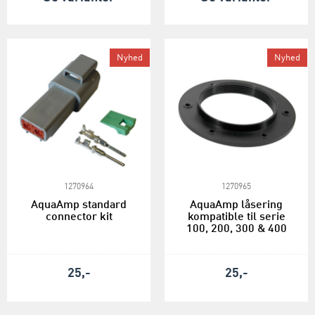
Nyhed
Nyhed
1270964
1270965
AquaAmp standard
AquaAmp låsering
connector kit
kompatible til serie
100, 200, 300 & 400
25,-
25,-