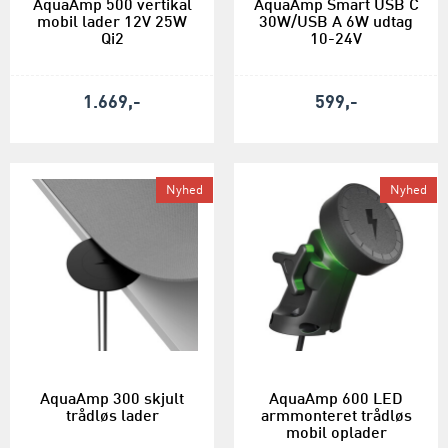
AquaAmp 500 vertikal
AquaAmp Smart USB C
mobil lader 12V 25W
30W/USB A 6W udtag
Qi2
10-24V
1.669,-
599,-
Nyhed
Nyhed
AquaAmp 300 skjult
AquaAmp 600 LED
trådløs lader
armmonteret trådløs
mobil oplader